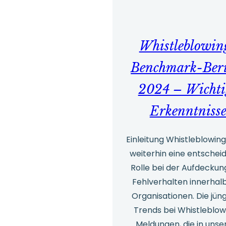
Sa
be
de
Whistleblowin
Ll
Benchmark-Beri
Br
Bu
2024 – Wichti
Ex
Erkenntniss
Aw
Einleitung Whistleblowing
weiterhin eine entschei
Rolle bei der Aufdeckun
Fehlverhalten innerhal
Organisationen. Die jün
Trends bei Whistleblow
Meldungen, die in uns