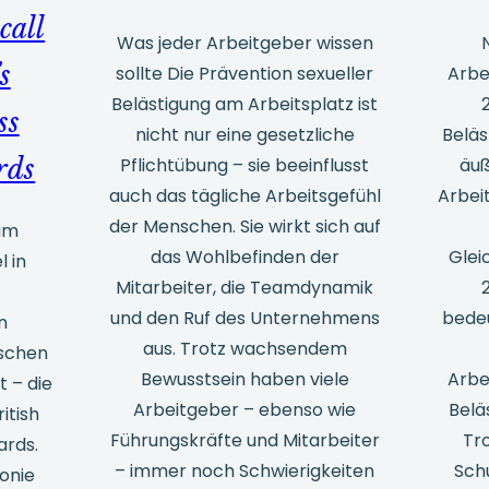
call
Was jeder Arbeitgeber wissen
s
sollte Die Prävention sexueller
Arbe
Belästigung am Arbeitsplatz ist
ss
nicht nur eine gesetzliche
Beläs
Pflichtübung – sie beeinflusst
äuß
rds
auch das tägliche Arbeitsgefühl
Arbei
der Menschen. Sie wirkt sich auf
im
das Wohlbefinden der
Glei
 in
Mitarbeiter, die Teamdynamik
und den Ruf des Unternehmens
bedeu
n
aus. Trotz wachsendem
ischen
Bewusstsein haben viele
Arbe
t – die
Arbeitgeber – ebenso wie
Belä
itish
Führungskräfte und Mitarbeiter
Tr
ards.
– immer noch Schwierigkeiten
Sch
onie