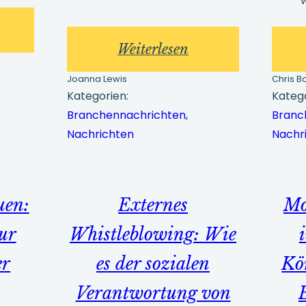
w
:
Weiterlesen
istleblowing-
Eine
nchmark-
Joanna Lewis
Chris B
neue
Kategorien:
Katego
richt
Branchennachrichten
, 
Branc
Ära
024
Nachrichten
Nachr
für
Whistleblower:
chtige
Das
kenntnisse
uen:
Externes
Mo
Engagement
zur
Whistleblowing: Wie
der
FCA
er
es der sozialen
Kö
für
Verantwortung von
Veränderungen