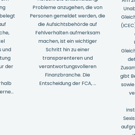
Am 26
ing
Probleme anzugehen, die von
Unab
belegt
Personen gemeldet werden, die
Gleic
auf
die Aufsichtsbehörde auf
(ICEC)
che,
Fehlverhalten aufmerksam
kel
machen, ist ein wichtiger
s und
Schritt hin zu einer
Gleic
utung
transparenteren und
det
ur der
verantwortungsvolleren
Zusam
Finanzbranche. Die
gibt B
rhalb
Entscheidung der FCA, ...
sowie
derne…
ve
ins
Sexi
aufgr