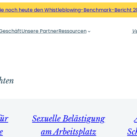
Sie noch heute den Whistleblowing-Benchmark-Bericht 2
Geschäft
Unsere Partner
Ressourcen
Ve
hten
für
Sexuelle Belästigung
e
am Arbeitsplatz
Sc