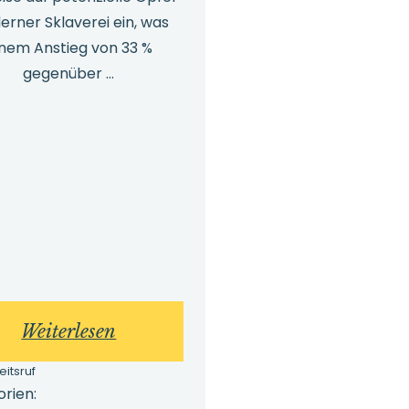
rner Sklaverei ein, was
inem Anstieg von 33 %
gegenüber ...
:
Weiterlesen
Moderne
eitsruf
Sklaverei
rien: