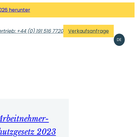
026 herunter
rtrieb: +44 (0) 191 516 7720
Verkaufsanfrage
DE
Arbeitnehmer-
hutzgesetz 2023