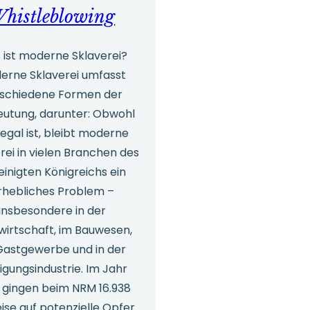
histleblowing
kann:
Erkenntnisse
 ist moderne Sklaverei?
aus
erne Sklaverei umfasst
dem
schiedene Formen der
utung, darunter: Obwohl
ICEC-
illegal ist, bleibt moderne
Bericht
rei in vielen Branchen des
einigten Königreichs ein
rhebliches Problem –
insbesondere in der
wirtschaft, im Bauwesen,
Gastgewerbe und in der
igungsindustrie. Im Jahr
 gingen beim NRM 16.938
ise auf potenzielle Opfer