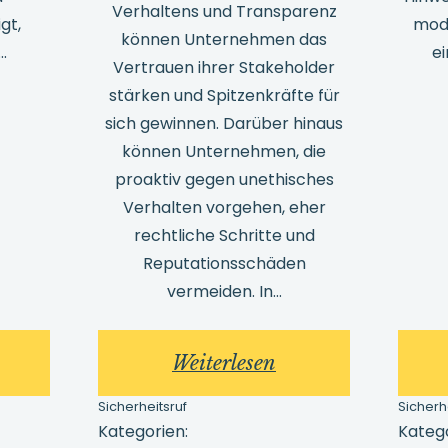
Verhaltens und Transparenz
gt,
mode
können Unternehmen das
..
e
Vertrauen ihrer Stakeholder
stärken und Spitzenkräfte für
sich gewinnen. Darüber hinaus
können Unternehmen, die
proaktiv gegen unethisches
Verhalten vorgehen, eher
rechtliche Schritte und
Reputationsschäden
vermeiden. In…
:
Weiterlesen
rtrauen
Externe
Sicherheitsruf
Sicherh
fbauen:
Whistleblowing:
Kategorien:
Katego