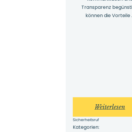
Transparenz begünsti
können die Vorteile .
:
Weiterlesen
Ve
Sicherheitsruf
au
Kategorien: