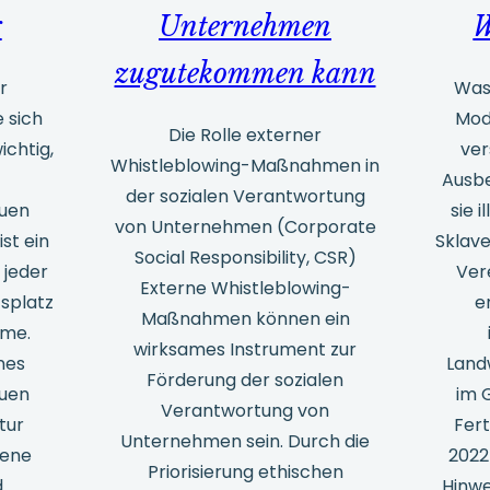
r
Unternehmen
W
zugutekommen kann
r
Was
 sich
Mod
Die Rolle externer
ichtig,
ver
Whistleblowing-Maßnahmen in
Ausbe
der sozialen Verantwortung
uen
sie 
von Unternehmen (Corporate
st ein
Sklave
Social Responsibility, CSR)
 jeder
Ver
Externe Whistleblowing-
tsplatz
e
Maßnahmen können ein
hme.
wirksames Instrument zur
nes
Land
Förderung der sozialen
uen
im 
Verantwortung von
tur
Fert
Unternehmen sein. Durch die
fene
2022
Priorisierung ethischen
d
Hinwe