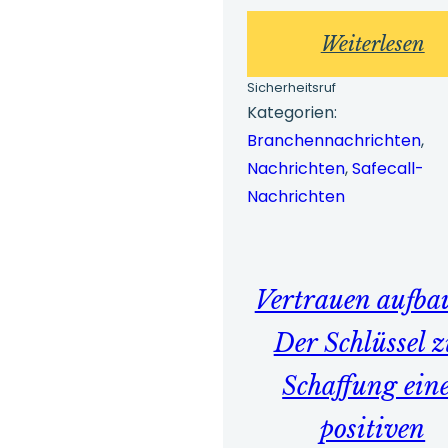
:
Weiterlesen
Wh
Sicherheitsruf
Be
Kategorien:
Branchennachrichten
, 
Be
Nachrichten
, 
Safecall-
2
Nachrichten
–
Wi
Er
Vertrauen aufba
Der Schlüssel 
Schaffung ein
positiven