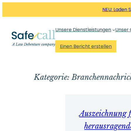
Zum
NEU: Laden 
Inhalt
springen
Unsere Dienstleistungen
Unser 
Einen Bericht erstellen
Kategorie:
Branchennachric
Auszeichnung 
herausragend