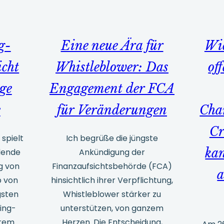
fecall
i
n
g-
Eine neue Ära für
Wie
oyd’s
cht
Whistleblower: Das
of
itish
siness
ge
Engagement der FCA
cellence
e
für Veränderungen
Cha
ards
Cr
 spielt
Ich begrüße die jüngste
kan
dende
Ankündigung der
g von
Finanzaufsichtsbehörde (FCA)
b von
hinsichtlich ihrer Verpflichtung,
gsten
Whistleblower stärker zu
ing-
unterstützen, von ganzem
erem
Herzen. Die Entscheidung,