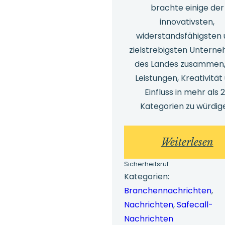
brachte einige der
innovativsten,
widerstandsfähigsten
zielstrebigsten Untern
des Landes zusammen
Leistungen, Kreativität
Einfluss in mehr als 
Kategorien zu würdig
:
Weiterlesen
Au
Sicherheitsruf
fü
Kategorien:
Branchennachrichten
, 
he
Nachrichten
, 
Safecall-
Le
Nachrichten