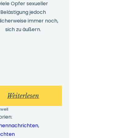
viele Opfer sexueller
Belästigung jedoch
icherweise immer noch,
sich zu äußern.
:
Weiterlesen
Arbeitnehmer-
well
Schutzgesetz
rien:
hennachrichten
, 
2023
ichten