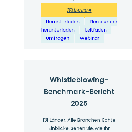
:
Weiterlesen
Whistleblowing-
Herunterladen
Ressourcen
Schulung
herunterladen
Leitfäden
für
Umfragen
Webinar
Führungskräfte
–
Kostenlose
Ressourcen
und
Whistleblowing-
Experteneinblicke
Benchmark-Bericht
2025
131 Länder. Alle Branchen. Echte
Einblicke. Sehen Sie, wie Ihr