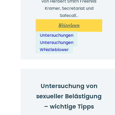
von Herbert Smith Freehills
Kramer, Secretariat und
Safecall...
:
Weiterlesen
Top-
Untersuchungen
Tipps
Untersuchungen
zur
Whistleblower
Technologieunters
Kostenloser
Download
Untersuchung von
sexueller Belästigung
– wichtige Tipps