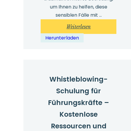
um Ihnen zu helfen, diese
sensiblen Fälle mit ...
:
Weiterlesen
Untersuchung
Herunterladen
von
sexueller
Belästigung
–
wichtige
Whistleblowing-
Tipps
Schulung für
Führungskräfte –
Kostenlose
Ressourcen und