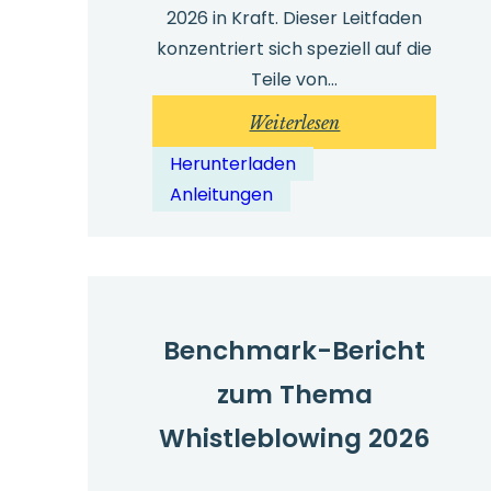
2026 in Kraft. Dieser Leitfaden
konzentriert sich speziell auf die
Teile von…
:
Weiterlesen
Leitfaden:
Herunterladen
Was
Anleitungen
britische
Arbeitgeber
über
das
Arbeitsrechtsgesetz
Benchmark-Bericht
von
zum Thema
2025
wissen
Whistleblowing 2026
müssen