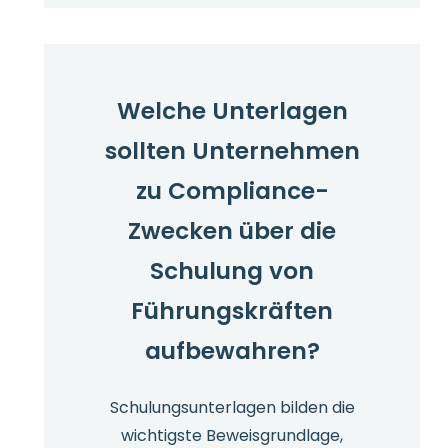
sexueller
Belästigung:
Was
bis
Welche Unterlagen
Oktober
sollten Unternehmen
2026
zu
zu Compliance-
beachten
Zwecken über die
ist
Schulung von
Führungskräften
aufbewahren?
Schulungsunterlagen bilden die
wichtigste Beweisgrundlage,