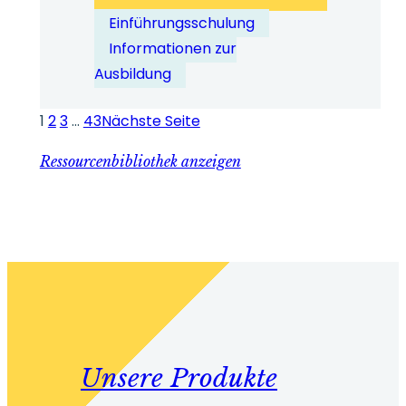
Wie
Einführungsschulung
tragen
Informationen zur
CPD-
Ausbildung
akkreditierte
Fortbildungen
1
2
3
…
43
Nächste Seite
zur
Ressourcenbibliothek anzeigen
rechtlichen
Absicherung
bei?
Unsere Produkte