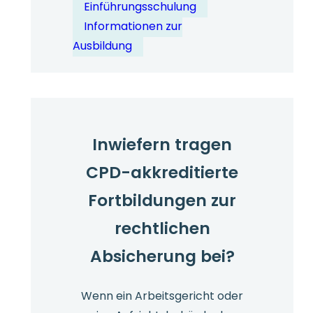
Einführungsschulung
Unterlagen
Informationen zur
sollten
Ausbildung
Unternehmen
zu
Compliance-
Zwecken
über
Inwiefern tragen
die
CPD-akkreditierte
Schulung
von
Fortbildungen zur
Führungskräften
rechtlichen
aufbewahren?
Absicherung bei?
Wenn ein Arbeitsgericht oder