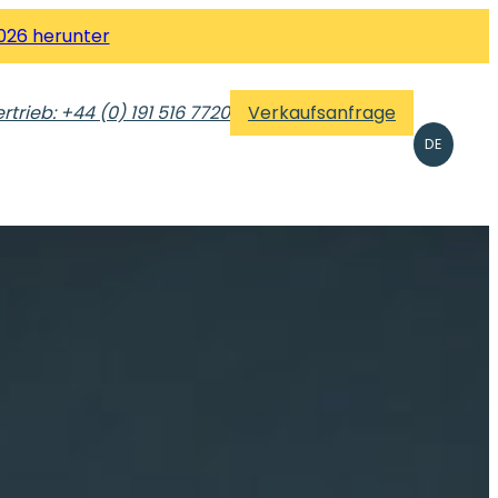
026 herunter
rtrieb: +44 (0) 191 516 7720
Verkaufsanfrage
DE