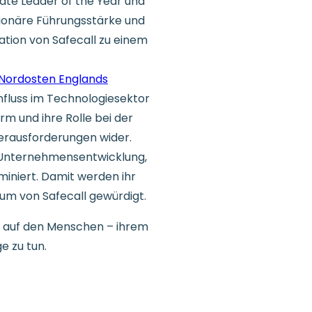
ate Leader of the Year und
sionäre Führungsstärke und
tion von Safecall zu einem
Nordosten Englands
fluss im Technologiesektor
rm und ihre Rolle bei der
rausforderungen wider.
 Unternehmensentwicklung,
iniert. Damit werden ihr
um von Safecall gewürdigt.
t auf den Menschen – ihrem
e zu tun.