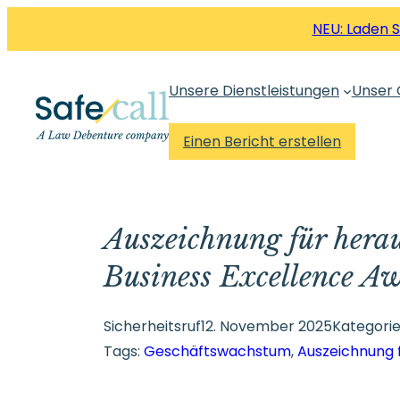
Zum
NEU: Laden 
Inhalt
springen
Unsere Dienstleistungen
Unser 
Einen Bericht erstellen
Auszeichnung für herau
Business Excellence A
Sicherheitsruf
12. November 2025
Kategori
Tags:
Geschäftswachstum
, 
Auszeichnung 