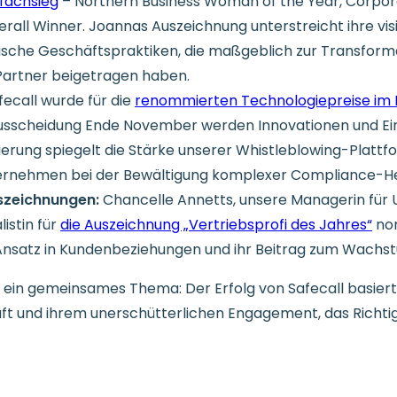
fachsieg
– Northern Business Woman of the Year, Corpor
erall Winner. Joannas Auszeichnung unterstreicht ihre vi
ische Geschäftspraktiken, die maßgeblich zur Transforma
artner beigetragen haben.
ecall wurde für die
renommierten Technologiepreise im 
ausscheidung Ende November werden Innovationen und Ein
erung spiegelt die Stärke unserer Whistleblowing-Plattfo
ernehmen bei der Bewältigung komplexer Compliance-He
szeichnungen:
Chancelle Annetts, unsere Managerin für
listin für
die Auszeichnung „Vertriebsprofi des Jahres“
nom
r Ansatz in Kundenbeziehungen und ihr Beitrag zum Wachst
n ein gemeinsames Thema: Der Erfolg von Safecall basier
aft und ihrem unerschütterlichen Engagement, das Richtig