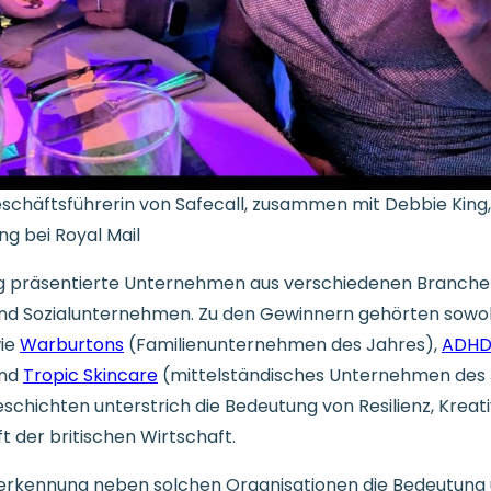
eschäftsführerin von Safecall, zusammen mit Debbie King, 
g bei Royal Mail
ung präsentierte Unternehmen aus verschiedenen Branche
g und Sozialunternehmen. Zu den Gewinnern gehörten sow
wie
Warburtons
(Familienunternehmen des Jahres),
ADHD
und
Tropic Skincare
(mittelständisches Unternehmen des J
chichten unterstrich die Bedeutung von Resilienz, Kreati
t der britischen Wirtschaft.
Anerkennung neben solchen Organisationen die Bedeutung 