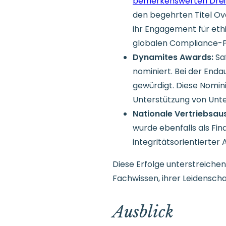
bemerkenswerten Drei
den begehrten Titel Ov
ihr Engagement für eth
globalen Compliance-P
Dynamites Awards:
Saf
nominiert. Bei der End
gewürdigt. Diese Nomini
Unterstützung von Unt
Nationale Vertriebsau
wurde ebenfalls als Fina
integritätsorientierte
Diese Erfolge unterstreiche
Fachwissen, ihrer Leidensch
Ausblick