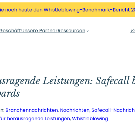
Sie noch heute den Whistleblowing-Benchmark-Bericht 2
Geschäft
Unsere Partner
Ressourcen
Ve
sragende Leistungen: Safecall b
wards
en:
Branchennachrichten
, 
Nachrichten
, 
Safecall-Nachric
für herausragende Leistungen
, 
Whistleblowing