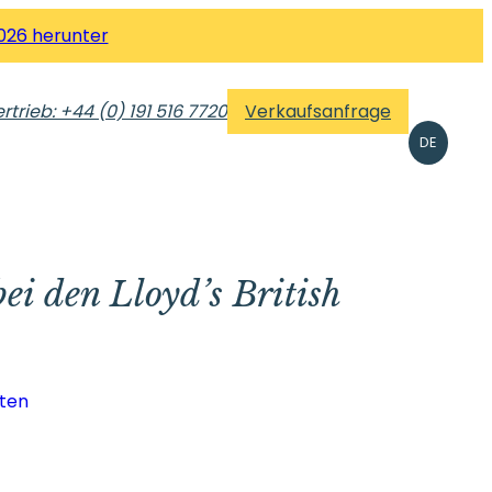
026 herunter
rtrieb: +44 (0) 191 516 7720
Verkaufsanfrage
DE
ei den Lloyd’s British
hten