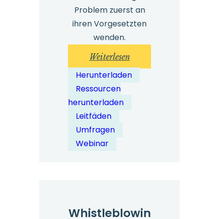
Problem zuerst an
ihren Vorgesetzten
wenden.
:
Weiterlesen
Whistleblowing-
Herunterladen
Schulung
Ressourcen
für
herunterladen
Führungskräfte
Leitfäden
–
Umfragen
Kostenlose
Webinar
Ressourcen
und
Experteneinblicke
Whistleblowin