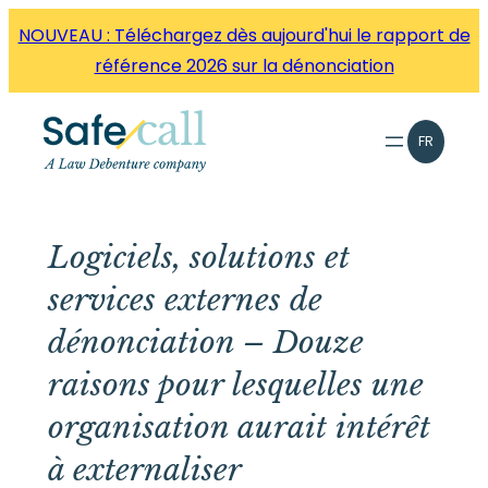
Aller
NOUVEAU : Téléchargez dès aujourd'hui le rapport de
directement
référence 2026 sur la dénonciation
au
contenu
FR
Logiciels, solutions et
services externes de
dénonciation – Douze
raisons pour lesquelles une
organisation aurait intérêt
à externaliser