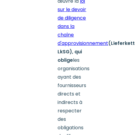
œuvre la
loi
sur le devoir
de diligence
dans la
chaîne
d'approvisionnement
(Lieferket
LkSG), qui
oblige
les
organisations
ayant des
fournisseurs
directs et
indirects à
respecter
des
obligations