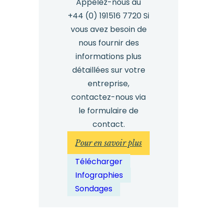
Appelez-nous au
+44 (0) 191516 7720 Si
vous avez besoin de
nous fournir des
informations plus
détaillées sur votre
entreprise,
contactez-nous via
le formulaire de
contact.
:
Pour en savoir plus
Enquête
Télécharger
2024
Infographies
sur
Sondages
les
lanceurs