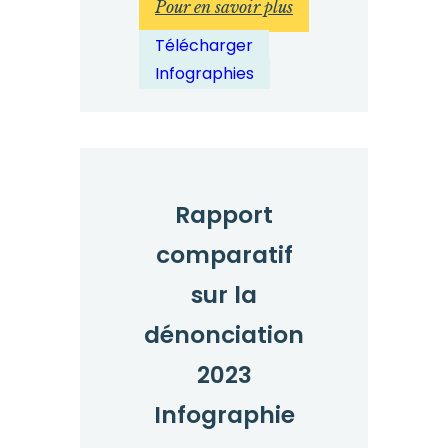
:
Pour en savoir plus
Journée
Télécharger
mondiale
Infographies
des
lanceurs
d'alerte
2023
–
Rapport
Infographie
comparatif
statistique
sur la
dénonciation
2023
Infographie