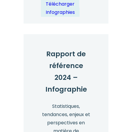
Infographie
Télécharger
sur
Infographies
la
Journée
mondiale
des
lanceurs
Rapport de
d'alerte
référence
2024
2024 –
Infographie
Statistiques,
tendances, enjeux et
perspectives en
matière de