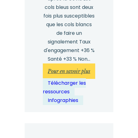
cols bleus sont deux
fois plus susceptibles
que les cols blancs
de faire un
signalement Taux
d'engagement +36 %
Santé +33 % Non...
:
Pour en savoir plus
Rapport
Télécharger les
comparatif
ressources
2023
Infographies
sur
la
dénonciation
Infographie