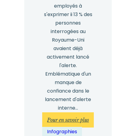
employés à
s'exprimer ii 13 % des
personnes
interrogées au
Royaume-Uni
avaient déjà
activement lancé
l'alerte.
Emblématique d'un
manque de
confiance dans le
lancement d'alerte
interne...
:
Pour en savoir plus
Infographie
Infographies