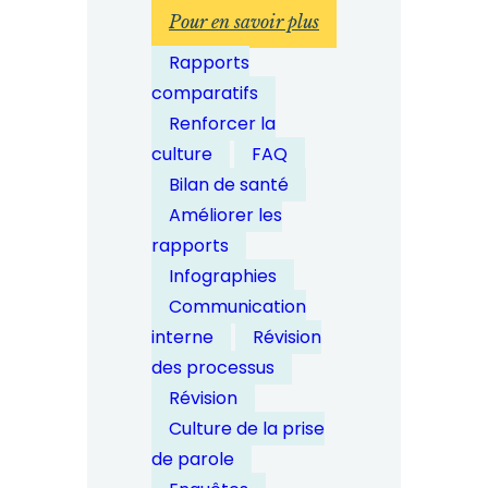
:
Pour en savoir plus
Comment
Rapports
les
comparatifs
entreprises
Renforcer la
peuvent-
culture
FAQ
elles
Bilan de santé
garantir
Améliorer les
l'amélioration
rapports
continue
Infographies
des
Communication
processus
interne
Révision
de
des processus
dénonciation
Révision
?
Culture de la prise
de parole