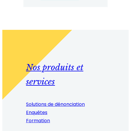
sur
les
statistiques
relatives
à
la
Journée
mondiale
Nos produits et
des
lanceurs
services
d'alerte
Solutions de dénonciation
Enquêtes
Formation