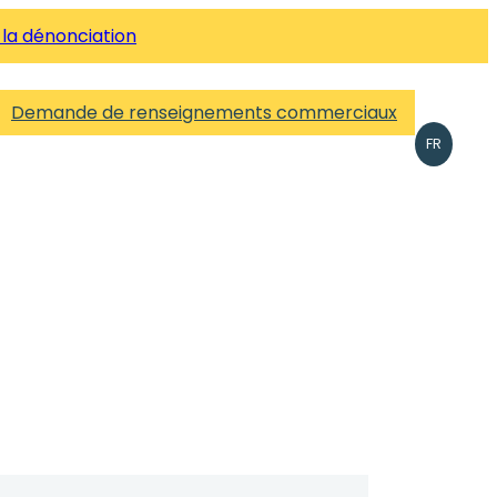
 la dénonciation
Demande de renseignements commerciaux
FR