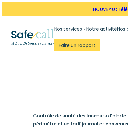
Aller
NOUVEAU : Téléc
directement
au
Nos services
Notre activité
Nos 
contenu
Faire un rapport
Contrôle de santé des lanceurs d'alerte 
périmètre et un tarif journalier convenus.