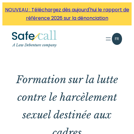
Aller
NOUVEAU : Téléchargez dès aujourd'hui le rapport de
directement
référence 2026 sur la dénonciation
au
contenu
FR
Formation sur la lutte
contre le harcèlement
sexuel destinée aux
cadres