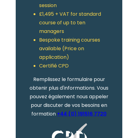
session
£1,495 + VAT for standard
course of up to ten
managers
Bespoke training courses
available (Price on
application)
Certifié CPD
Remplissez le formulaire pour
obtenir plus d'informations. Vous
pouvez également nous appeler
pour discuter de vos besoins en
formation
+44 (0) 191516 7720