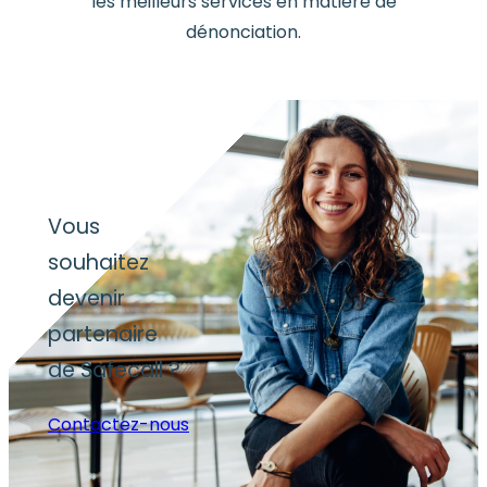
les meilleurs services en matière de
dénonciation.
Vous
souhaitez
devenir
partenaire
de Safecall ?
Contactez-nous