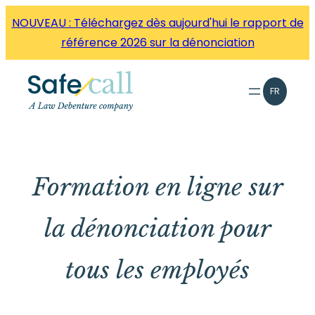
Aller
NOUVEAU : Téléchargez dès aujourd'hui le rapport de
directement
référence 2026 sur la dénonciation
au
contenu
FR
Formation en ligne sur
la dénonciation pour
tous les employés