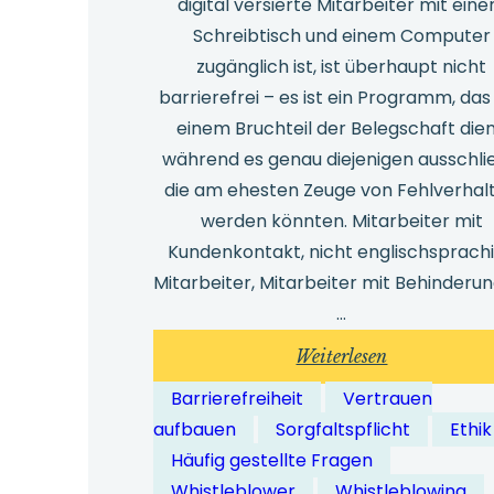
digital versierte Mitarbeiter mit ein
Schreibtisch und einem Computer
zugänglich ist, ist überhaupt nicht
barrierefrei – es ist ein Programm, das
einem Bruchteil der Belegschaft dien
während es genau diejenigen ausschli
die am ehesten Zeuge von Fehlverhal
werden könnten. Mitarbeiter mit
Kundenkontakt, nicht englischsprach
Mitarbeiter, Mitarbeiter mit Behinderu
…
:
Weiterlesen
Wie
Barrierefreiheit
Vertrauen
gewährleiste
aufbauen
Sorgfaltspflicht
Ethik
Whistleblow
Häufig gestellte Fragen
Lösungen
Whistleblower
Whistleblowing