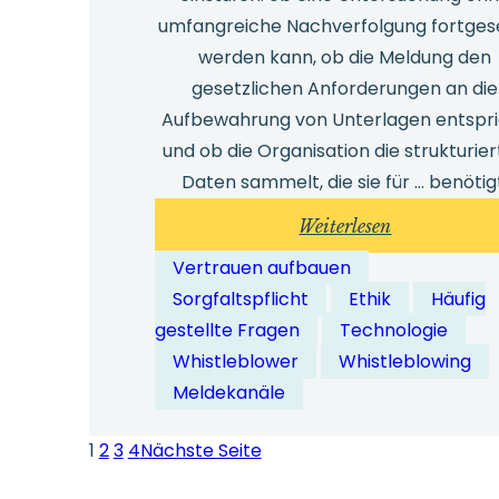
umfangreiche Nachverfolgung fortges
werden kann, ob die Meldung den
gesetzlichen Anforderungen an die
Aufbewahrung von Unterlagen entspr
und ob die Organisation die strukturie
Daten sammelt, die sie für … benötig
:
Weiterlesen
Wie
Vertrauen aufbauen
detailliert
Sorgfaltspflicht
Ethik
Häufig
sollten
gestellte Fragen
Technologie
die
Whistleblower
Whistleblowing
Berichte
Meldekanäle
in
einer
1
2
3
4
Nächste Seite
Whistleblow