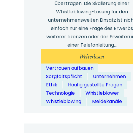
übertragen. Die Skalierung einer
Whistleblowing-Lösung für den
unternehmensweiten Einsatz ist nic
einfach nur eine Frage des Erwerb
weiterer Lizenzen oder der Erweiteru
einer Telefonleitung…
:
Weiterlesen
Wie
Vertrauen aufbauen
lassen
Sorgfaltspflicht
Unternehmen
sich
Ethik
Häufig gestellte Fragen
Whistleblow
Technologie
Whistleblower
Lösungen
Whistleblowing
Meldekanäle
für
den
Einsatz
in