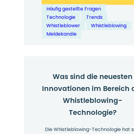
Welche
Häufig gestellte Fragen
Trends
Technologie
Trends
prägen
Whistleblower
Whistleblowing
die
Meldekanäle
Whistleblow
Technologie
im
Jahr
2026?
Was sind die neuesten
Innovationen im Bereich 
Whistleblowing-
Technologie?
Die Whistleblowing-Technologie hat s