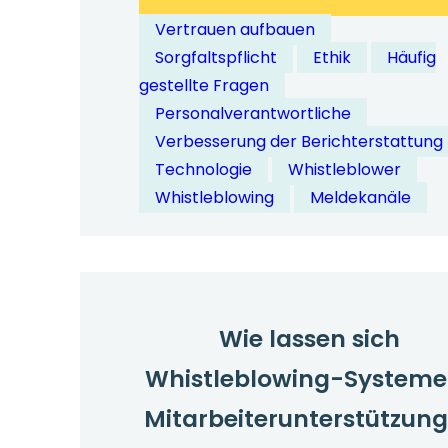
Wie
Vertrauen aufbauen
lassen
Sorgfaltspflicht
Ethik
Häufig
sich
gestellte Fragen
Whistleblow
Personalverantwortliche
Kanäle
Verbesserung der Berichterstattung
in
Technologie
Whistleblower
HR-
Whistleblowing
Meldekanäle
Systeme
integrieren?
Wie lassen sich
Whistleblowing-Systeme
Mitarbeiterunterstützun