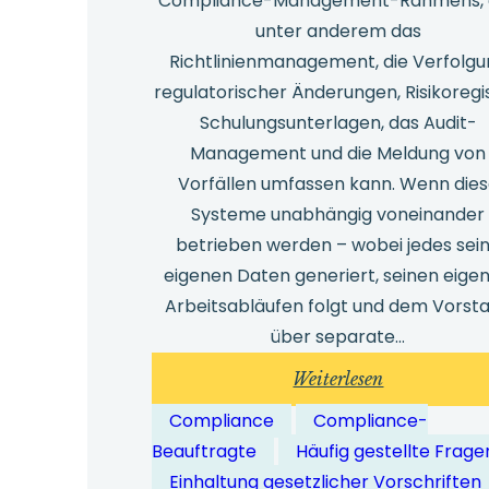
Compliance-Management-Rahmens, 
unter anderem das
Richtlinienmanagement, die Verfolg
regulatorischer Änderungen, Risikoregis
Schulungsunterlagen, das Audit-
Management und die Meldung von
Vorfällen umfassen kann. Wenn die
Systeme unabhängig voneinander
betrieben werden – wobei jedes sei
eigenen Daten generiert, seinen eige
Arbeitsabläufen folgt und dem Vorst
über separate…
:
Weiterlesen
Wie
Compliance
Compliance-
lassen
Beauftragte
Häufig gestellte Frage
sich
Einhaltung gesetzlicher Vorschriften