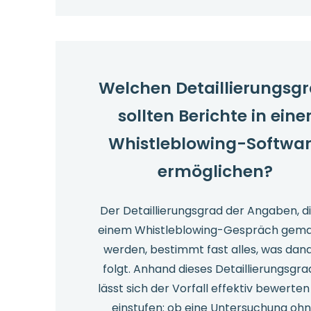
Mengen
an
Meldungen?
Welchen Detaillierungsg
sollten Berichte in eine
Whistleblowing-Softwa
ermöglichen?
Der Detaillierungsgrad der Angaben, di
einem Whistleblowing-Gespräch gem
werden, bestimmt fast alles, was dan
folgt. Anhand dieses Detaillierungsgr
lässt sich der Vorfall effektiv bewerte
einstufen: ob eine Untersuchung oh