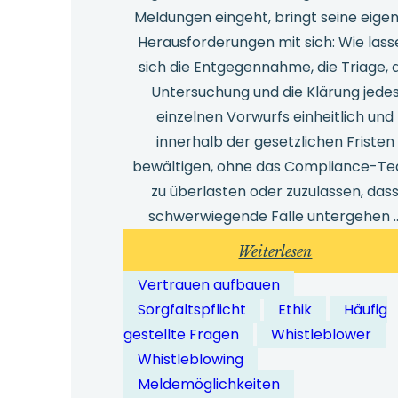
Meldungen eingeht, bringt seine eige
Herausforderungen mit sich: Wie las
sich die Entgegennahme, die Triage, 
Untersuchung und die Klärung jede
einzelnen Vorwurfs einheitlich und
innerhalb der gesetzlichen Fristen
bewältigen, ohne das Compliance-T
zu überlasten oder zuzulassen, das
schwerwiegende Fälle untergehen 
:
Weiterlesen
Wie
Vertrauen aufbauen
bewältigen
Sorgfaltspflicht
Ethik
Häufig
Whistleblow
gestellte Fragen
Whistleblower
Lösungen
Whistleblowing
große
Meldemöglichkeiten