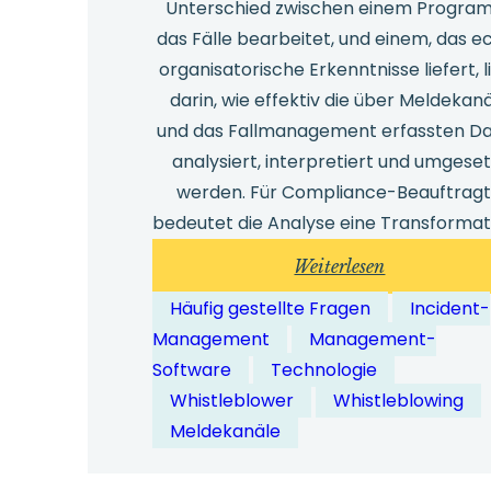
Unterschied zwischen einem Progra
das Fälle bearbeitet, und einem, das e
organisatorische Erkenntnisse liefert, l
darin, wie effektiv die über Meldekan
und das Fallmanagement erfassten D
analysiert, interpretiert und umgeset
werden. Für Compliance-Beauftrag
bedeutet die Analyse eine Transformat
:
Weiterlesen
Wie
Häufig gestellte Fragen
Incident-
können
Management
Management-
Unternehme
Software
Technologie
Analysen
Whistleblower
Whistleblowing
in
Meldekanäle
Whistleblow
Programmen