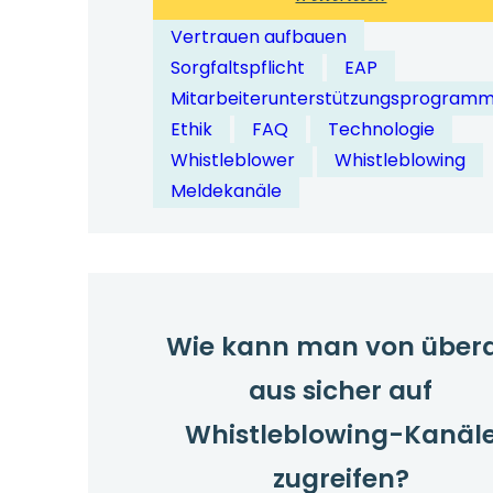
Wie
Vertrauen aufbauen
lassen
Sorgfaltspflicht
EAP
sich
Mitarbeiterunterstützungsprogram
Whistleblow
Ethik
FAQ
Technologie
Systeme
Whistleblower
Whistleblowing
in
Meldekanäle
Mitarbeiter
integrieren?
Wie kann man von übera
aus sicher auf
Whistleblowing-Kanäl
zugreifen?