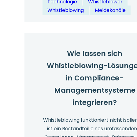
Technologie
Whistleblower
die
Whistleblowing
Meldekanäle
neuesten
Innovatione
im
Bereich
der
Wie lassen sich
Whistleblow
Whistleblowing-Lösung
Technologie?
in Compliance-
Managementsysteme
integrieren?
Whistleblowing funktioniert nicht isolier
ist ein Bestandteil eines umfassende