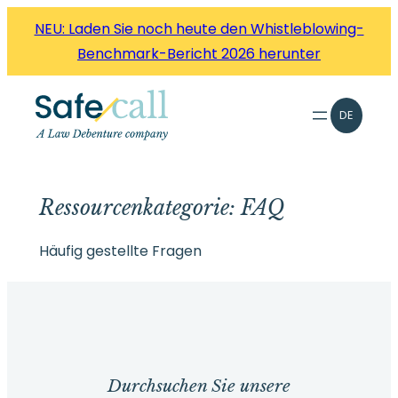
Zum
NEU: Laden Sie noch heute den Whistleblowing-
Inhalt
Benchmark-Bericht 2026 herunter
springen
DE
Ressourcenkategorie:
FAQ
Häufig gestellte Fragen
Durchsuchen Sie unsere