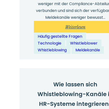
weniger mit der Compliance-Abteilu
verbunden und sind sich der verfügba
Meldekanäle weniger bewusst…
:
Weiterlesen
Wie
Häufig gestellte Fragen
können
Technologie
Whistleblower
digitale
Whistleblowing
Meldekanäle
Meldewege
internationa
Belegschafte
und
Remote-
Wie lassen sich
Mitarbeiter
Whistleblowing-Kanäle 
unterstützen?
HR-Systeme integrieren