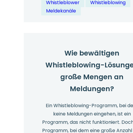
Whistleblower
Whistleblowing
man
Meldekanäle
von
überall
sicher
auf
Whistleblow
Wie bewältigen
Kanäle
Whistleblowing-Lösung
zugreifen?
große Mengen an
Meldungen?
Ein Whistleblowing-Programm, bei 
keine Meldungen eingehen, ist ein
Programm, das nicht funktioniert. Doch
Programm, bei dem eine große Anzahl