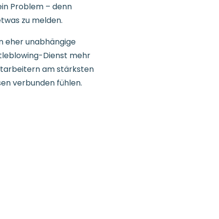
 ein Problem – denn
etwas zu melden.
n eher unabhängige
stleblowing-Dienst mehr
itarbeitern am stärksten
sen verbunden fühlen.