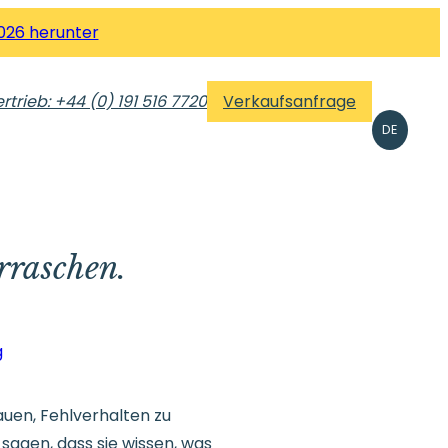
026 herunter
rtrieb: +44 (0) 191 516 7720
Verkaufsanfrage
DE
rraschen.
g
auen, Fehlverhalten zu
 sagen, dass sie wissen, was