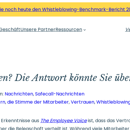
Sie noch heute den Whistleblowing-Benchmark-Bericht 2
Geschäft
Unsere Partner
Ressourcen
Ve
ten? Die Antwort könnte Sie übe
n:
Nachrichten
, 
Safecall-Nachrichten
ern
, 
die Stimme der Mitarbeiter
, 
Vertrauen
, 
Whistleblowin
n Erkenntnisse aus
The Employee Voice
ist, dass das Vertr
er die Belegschaft verteilt ist. Während viele Mitarbeiter