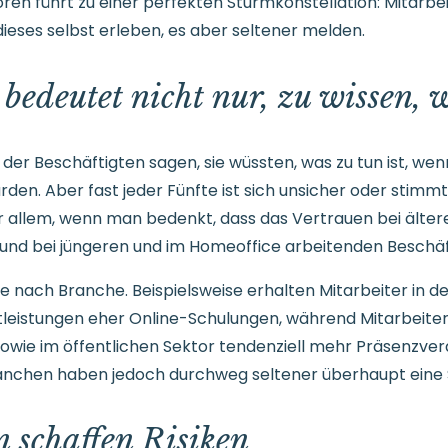
en führt zu einer perfekten Sturmkonstellation: Mitarbei
ieses selbst erleben, es aber seltener melden.
bedeutet nicht nur, zu wissen, w
 der Beschäftigten sagen, sie wüssten, was zu tun ist, we
en. Aber fast jeder Fünfte ist sich unsicher oder stimmt 
 allem, wenn man bedenkt, dass das Vertrauen bei ältere
nd bei jüngeren und im Homeoffice arbeitenden Beschäft
je nach Branche. Beispielsweise erhalten Mitarbeiter in d
stleistungen eher Online-Schulungen, während Mitarbeite
owie im öffentlichen Sektor tendenziell mehr Präsenzve
ranchen haben jedoch durchweg seltener überhaupt eine 
 schaffen Risiken