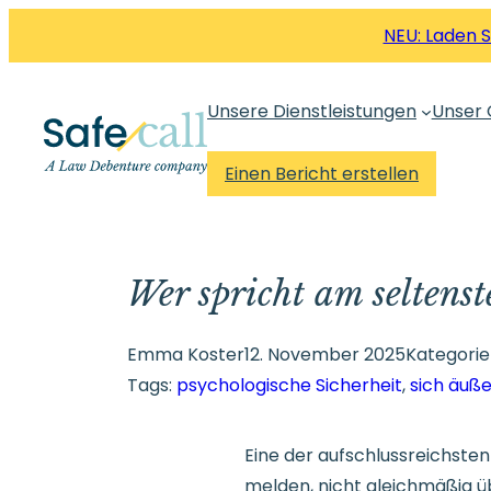
Zum
NEU: Laden 
Inhalt
springen
Unsere Dienstleistungen
Unser 
Einen Bericht erstellen
Wer spricht am seltens
Emma Koster
12. November 2025
Kategorie
Tags:
psychologische Sicherheit
, 
sich äuß
Eine der aufschlussreichste
melden, nicht gleichmäßig üb