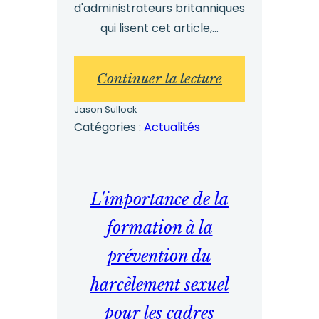
d'administrateurs britanniques
qui lisent cet article,...
:
Continuer la lecture
Vérification
Jason Sullock
de
Catégories :
Actualités
l'identité
des
administrateur
L'importance de la
:
formation à la
votre
prévention du
guide
harcèlement sexuel
essentiel
pour les cadres
pour