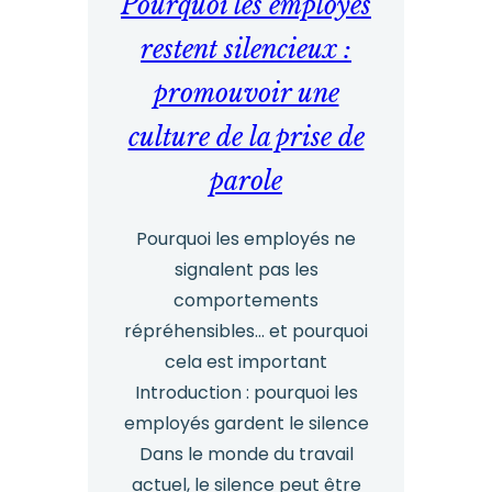
Pourquoi les employés
détermination
:
restent silencieux :
hommage
promouvoir une
à
culture de la prise de
Joanna
parole
Lewis
et
Pourquoi les employés ne
au
signalent pas les
pouvoir
comportements
du
répréhensibles... et pourquoi
cela est important
leadership
Introduction : pourquoi les
éthique
employés gardent le silence
Dans le monde du travail
actuel, le silence peut être