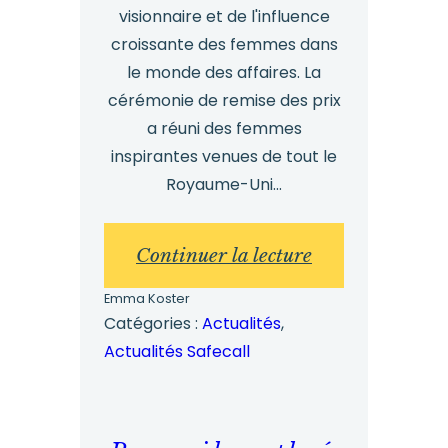
visionnaire et de l'influence
croissante des femmes dans
le monde des affaires. La
cérémonie de remise des prix
a réuni des femmes
inspirantes venues de tout le
Royaume-Uni...
:
Continuer la lecture
Des
Emma Koster
femmes
Catégories :
Actualités
, 
Actualités Safecall
qui
mènent
avec