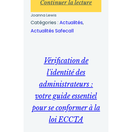
:
Continuer la lecture
Pourquoi
Joanna Lewis
les
Catégories :
Actualités
, 
Actualités Safecall
employés
restent
silencieux
Vérification de
:
promouvoir
l'identité des
une
administrateurs :
culture
votre guide essentiel
de
pour se conformer à la
la
prise
loi ECCTA
de