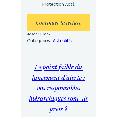
Protection Act).
:
Continuer la lecture
L'importance
Jason Sullock
de
Catégories :
Actualités
la
formation
à
Le point faible du
la
lancement d'alerte :
prévention
vos responsables
du
hiérarchiques sont-ils
harcèlement
prêts ?
sexuel