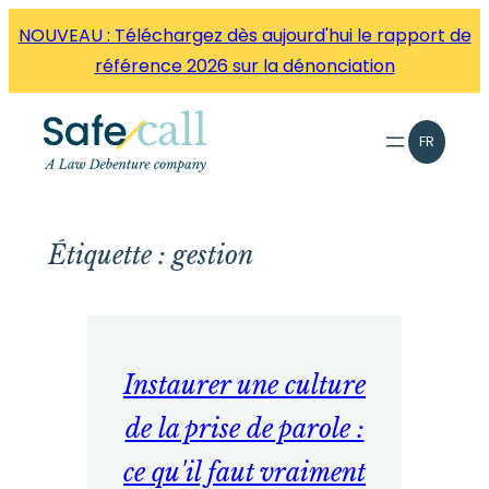
Aller
NOUVEAU : Téléchargez dès aujourd'hui le rapport de
directement
référence 2026 sur la dénonciation
au
contenu
FR
Étiquette :
gestion
Instaurer une culture
de la prise de parole :
ce qu'il faut vraiment