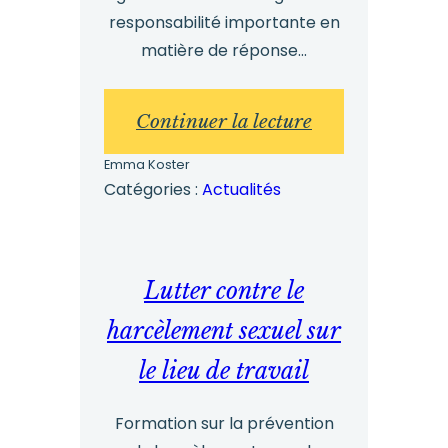
responsabilité importante en
matière de réponse...
:
Continuer la lecture
Le
Emma Koster
point
Catégories :
Actualités
faible
du
lancement
Lutter contre le
d'alerte
harcèlement sexuel sur
:
le lieu de travail
vos
supérieurs
Formation sur la prévention