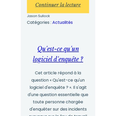
:
Continuer la lecture
Lutter
Jason Sullock
contre
Catégories :
Actualités
le
harcèlement
sexuel
Qu'est-ce qu'un
sur
logiciel d'enquête ?
le
lieu
Cet article répond à la
question « Qu'est-ce qu'un
de
logiciel d'enquête ? ». Il s'agit
travail
d'une question essentielle que
toute personne chargée
d'enquêter sur des incidents