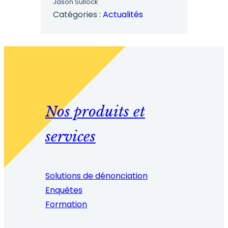
Jason Sullock
ce
Catégories :
Actualités
qu'un
logiciel
d'enquête
?
Nos produits et
services
Solutions de dénonciation
Enquêtes
Formation