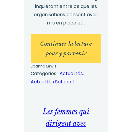
inquiétant entre ce que les
organisations pensent avoir
mis en place et...
:
Continuer la lecture
Instaurer
pour y parvenir
une
Joanna Lewis
culture
Catégories :
Actualités
, 
Actualités Safecall
de
la
prise
Les femmes qui
de
parole
dirigent avec
: