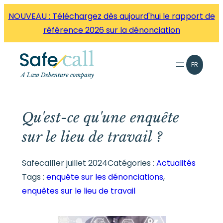
Aller
NOUVEAU : Téléchargez dès aujourd'hui le rapport de
directement
référence 2026 sur la dénonciation
au
contenu
FR
Qu'est-ce qu'une enquête
sur le lieu de travail ?
Safecall
1er juillet 2024
Catégories :
Actualités
Tags :
enquête sur les dénonciations
, 
enquêtes sur le lieu de travail