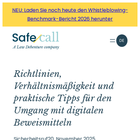
Zum
NEU: Laden Sie noch heute den Whistleblowing-
Inhalt
Benchmark-Bericht 2026 herunter
springen
DE
Richtlinien,
Verhältnismäßigkeit und
praktische Tipps für den
Umgang mit digitalen
Beweismitteln
Sicherheitsruf
20. November 2025