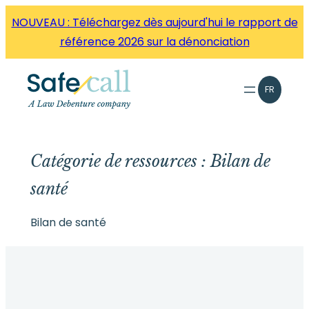
Aller
NOUVEAU : Téléchargez dès aujourd'hui le rapport de
directement
référence 2026 sur la dénonciation
au
contenu
FR
Catégorie de ressources :
Bilan de
santé
Bilan de santé