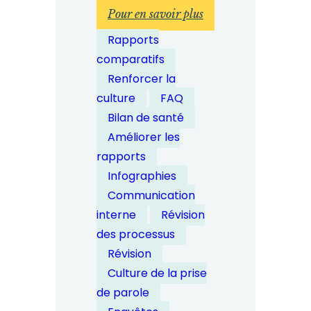
:
Pour en savoir plus
Comment
Rapports
les
comparatifs
entreprises
Renforcer la
peuvent-
culture
FAQ
elles
Bilan de santé
garantir
Améliorer les
l'amélioration
rapports
continue
Infographies
des
Communication
processus
interne
Révision
de
des processus
dénonciation
Révision
?
Culture de la prise
de parole