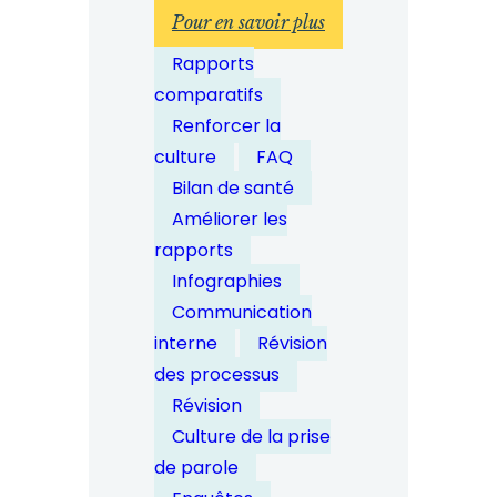
:
Pour en savoir plus
Comment
Rapports
les
comparatifs
entreprises
Renforcer la
peuvent-
culture
FAQ
elles
Bilan de santé
garantir
Améliorer les
l'amélioration
rapports
continue
Infographies
des
Communication
processus
interne
Révision
de
des processus
dénonciation
Révision
?
Culture de la prise
de parole