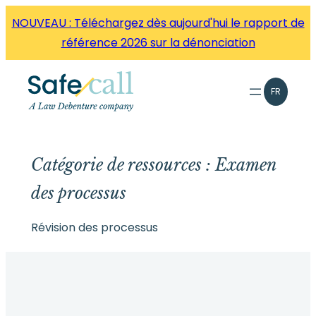
Aller
NOUVEAU : Téléchargez dès aujourd'hui le rapport de
directement
référence 2026 sur la dénonciation
au
contenu
FR
Catégorie de ressources :
Examen
des processus
Révision des processus