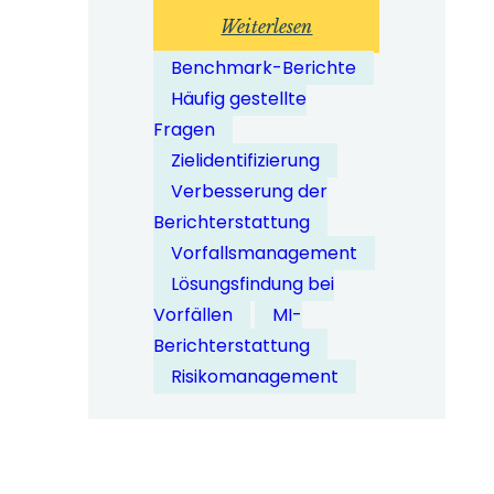
:
Weiterlesen
Wie
Benchmark-Berichte
können
Häufig gestellte
Whistleblowing-
Fragen
Daten
Zielidentifizierung
dabei
Verbesserung der
helfen,
Berichterstattung
Risikotrends
Vorfallsmanagement
in
Lösungsfindung bei
Organisationen
Vorfällen
MI-
zu
Berichterstattung
erkennen?
Risikomanagement