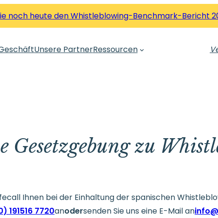
Sie noch heute den Whistleblowing-Benchmark-Bericht 2
Geschäft
Unsere Partner
Ressourcen
Ve
e Gesetzgebung zu Whist
ecall Ihnen bei der Einhaltung der spanischen Whistlebl
0) 191516 7720
an
oder
senden Sie uns eine E-Mail an
info@