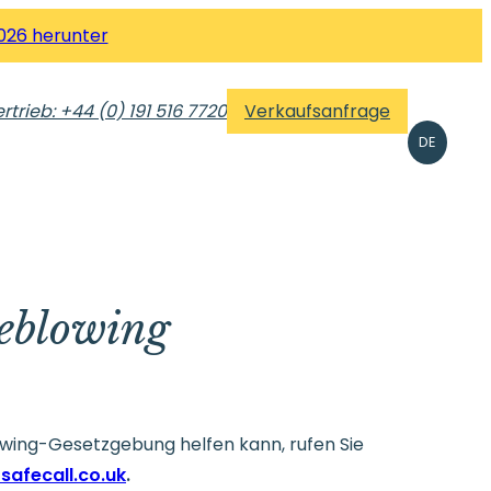
026 herunter
rtrieb: +44 (0) 191 516 7720
Verkaufsanfrage
DE
leblowing
owing-Gesetzgebung helfen kann, rufen Sie
safecall.co.uk
.