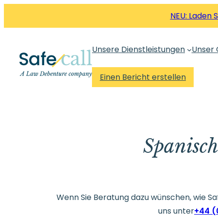
Zum
NEU: Laden 
Inhalt
springen
Unsere Dienstleistungen
Unser 
Einen Bericht erstellen
Spanisch
Wenn Sie Beratung dazu wünschen, wie Saf
uns unter
+44 (