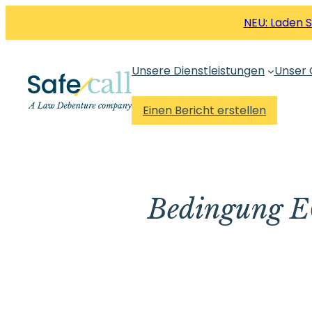
Zum
NEU: Laden 
Inhalt
springen
Unsere Dienstleistungen
Unser 
Einen Bericht erstellen
Bedingung E6 