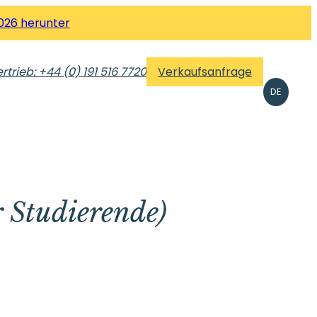
026 herunter
rtrieb: +44 (0) 191 516 7720
Verkaufsanfrage
DE
r Studierende)