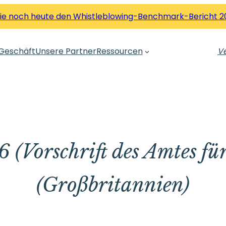
Sie noch heute den Whistleblowing-Benchmark-Bericht 2
Geschäft
Unsere Partner
Ressourcen
Ve
(Vorschrift des Amtes fü
(Großbritannien)