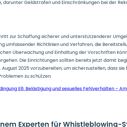
n, darunter Geldstrafen und Einschränkungen bei der Rek
chritt zur Schaffung sicherer und unterstützenderer Umg
g umfassender Richtlinien und Verfahren, die Bereitstel
erlichen Überwachung und Einhaltung der Vorschriften k
gehen. Die Einrichtungen sollten bereits jetzt damit begin
August 2025 vorzubereiten, um sicherzustellen, dass sie b
Problemen zu schützen.
dingung E6: Belästigung und sexuelles Fehlverhalten – Am
einem Experten für Whistleblowing-