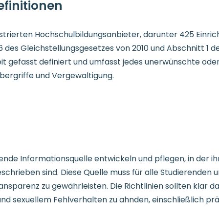
finitionen
gistrierten Hochschulbildungsanbieter, darunter 425 Einr
6 des Gleichstellungsgesetzes von 2010 und Abschnitt 1 
weit gefasst definiert und umfasst jedes unerwünschte o
 Übergriffe und Vergewaltigung.
nde Informationsquelle entwickeln und pflegen, in der ih
eschrieben sind. Diese Quelle muss für alle Studierenden 
nsparenz zu gewährleisten. Die Richtlinien sollten klar d
und sexuellem Fehlverhalten zu ahnden, einschließlich 