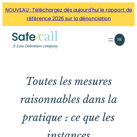
Aller
NOUVEAU : Téléchargez dès aujourd'hui le rapport de
directement
référence 2026 sur la dénonciation
au
contenu
FR
Toutes les mesures
raisonnables dans la
pratique : ce que les
instances