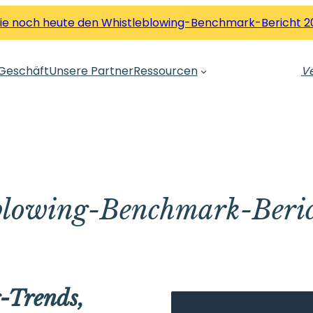
Sie noch heute den Whistleblowing-Benchmark-Bericht 2
Geschäft
Unsere Partner
Ressourcen
Ve
blowing-Benchmark-Beri
-Trends,