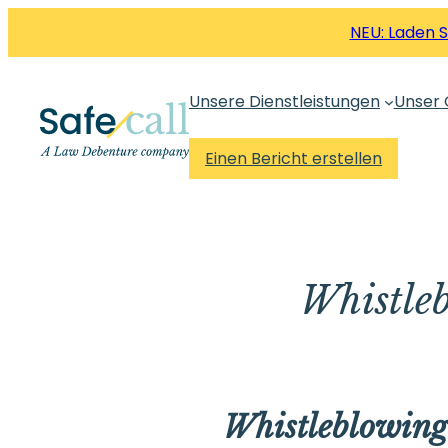
Zum
NEU: Laden 
Inhalt
springen
Unsere Dienstleistungen
Unser 
Einen Bericht erstellen
Whistle
Whistleblowing