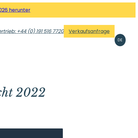
026 herunter
rtrieb: +44 (0) 191 516 7720
Verkaufsanfrage
DE
cht 2022