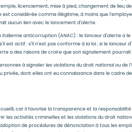
exemple, licenciement, mise à pied, changement de lieu de
e est considérée comme illégitime, à moins que l'employ
ait aucun lien avec le lancement d'alerte.
e italienne anticorruption (ANAC) : le lanceur d'alerte a le 
il est actif : s'il n'est pas conforme à la loi ; si le lanceur 
'alerte a des raisons de croire que son signalement pourrait
sonnes à signaler les violations du droit national ou de l
ou privée, dont elles ont eu connaissance dans le cadre de 
eilli, car il favorise la transparence et la responsabilité 
r les activités criminelles et les violations du droit nati
adoption de procédures de dénonciation à tous les empl