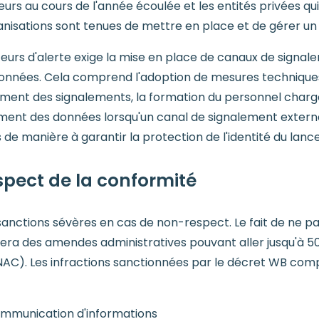
rs au cours de l'année écoulée et les entités privées qui
ganisations sont tenues de mettre en place et de gérer u
lanceurs d'alerte exige la mise en place de canaux de sign
onnées. Cela comprend l'adoption de mesures techniques e
ement des signalements, la formation du personnel chargé
ent des données lorsqu'un canal de signalement externalis
 de manière à garantir la protection de l'identité du lance
ect de la conformité
sanctions sévères en cas de non-respect. Le fait de ne 
a des amendes administratives pouvant aller jusqu'à 50 00
ANAC). Les infractions sanctionnées par le décret WB com
communication d'informations