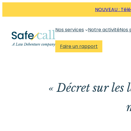
Aller
NOUVEAU : Téléc
directement
au
Nos services
Notre activité
Nos 
contenu
Faire un rapport
« Décret sur les 