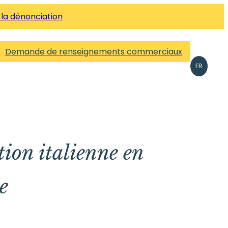
 la dénonciation
Demande de renseignements commerciaux
FR
ation italienne en
e