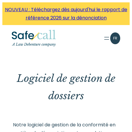
Aller
NOUVEAU : Téléchargez dès aujourd'hui le rapport de
directement
référence 2026 sur la dénonciation
au
contenu
FR
Logiciel de gestion de
dossiers
Notre logiciel de gestion de la conformité en