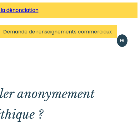
 la dénonciation
Demande de renseignements commerciaux
FR
naler anonymement
éthique ?