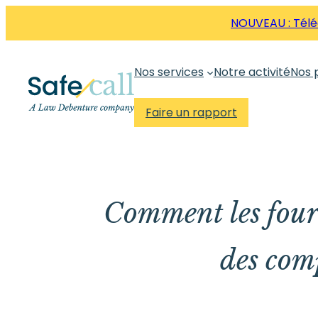
Aller
NOUVEAU : Téléc
directement
au
Nos services
Notre activité
Nos 
contenu
Faire un rapport
Comment les four
des comp