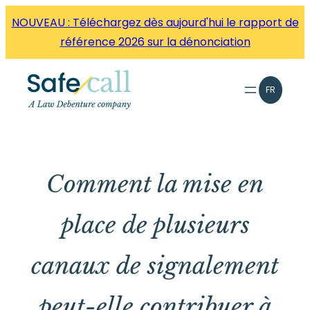
Aller
NOUVEAU : Téléchargez dès aujourd'hui le rapport de
directement
référence 2026 sur la dénonciation
au
contenu
FR
Comment la mise en
place de plusieurs
canaux de signalement
peut-elle contribuer à