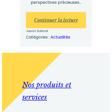
perspectives précieuses...
:
Continuer la lecture
Lutter
Jason Sullock
contre
Catégories :
Actualités
le
harcèlement
sexuel
sur
le
Nos produits et
lieu
de
services
travail