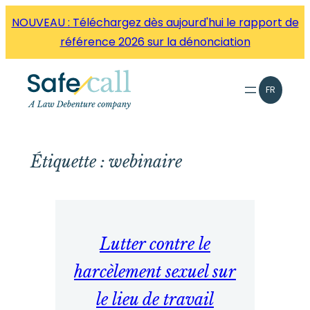
Aller
NOUVEAU : Téléchargez dès aujourd'hui le rapport de
directement
référence 2026 sur la dénonciation
au
contenu
FR
Étiquette :
webinaire
Lutter contre le
harcèlement sexuel sur
le lieu de travail