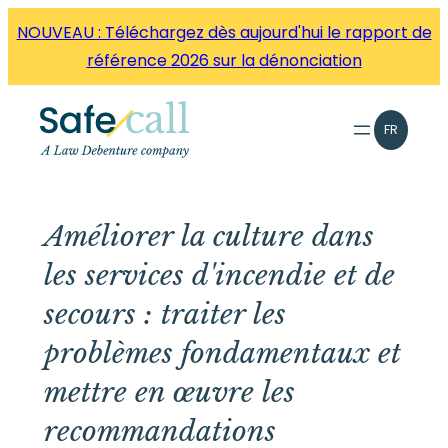
Aller
NOUVEAU : Téléchargez dès aujourd'hui le rapport de
directement
référence 2026 sur la dénonciation
au
contenu
FR
Améliorer la culture dans
les services d'incendie et de
secours : traiter les
problèmes fondamentaux et
mettre en œuvre les
recommandations