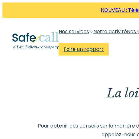
Aller
NOUVEAU : Téléc
directement
au
Nos services
Notre activité
Nos 
contenu
Faire un rapport
La loi
Pour obtenir des conseils sur la manière 
appelez-nous 