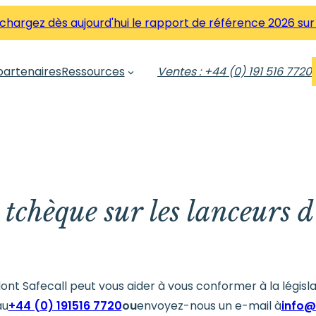
hargez dès aujourd'hui le rapport de référence 2026 sur
partenaires
Ressources
Ventes : +44 (0) 191 516 7720
 tchèque sur les lanceurs d
dont Safecall peut vous aider à vous conformer à la légis
au
+44 (0) 191516 7720
ou
envoyez-nous un e-mail à
info@