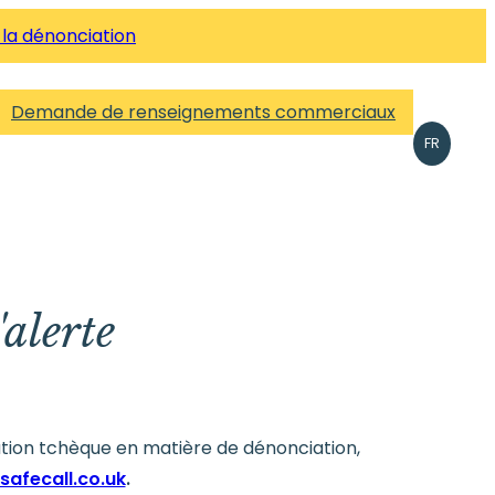
 la dénonciation
Demande de renseignements commerciaux
FR
'alerte
lation tchèque en matière de dénonciation,
safecall.co.uk
.