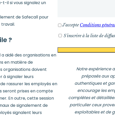
t-il si vous signalez un
alement de Safecall pour
 travail.
J'accepte
Conditions général
S'inscrire à la liste de diffu
le ?
 a aidé des organisations en
ons en matière de
Notre expérience av
s organisations doivent
préposés aux app
 à signaler leurs
authentiques et gara
de rassurer les employés en
encourage les emp
ns seront prises en compte
complètes et détaillée
imer. En outre, cette session
particulier ceux prov
anaux de signalement de
exploitables et de 
ployés signalent leurs