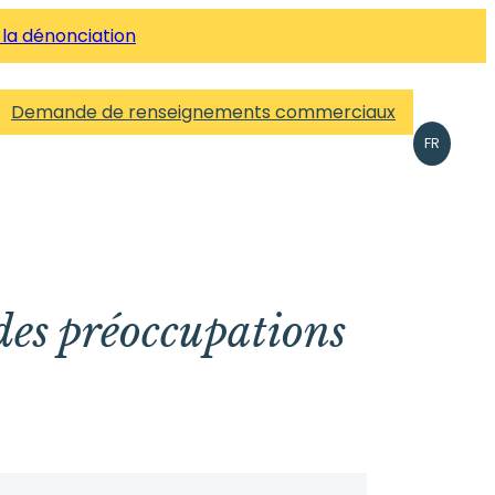
 la dénonciation
Demande de renseignements commerciaux
FR
des préoccupations