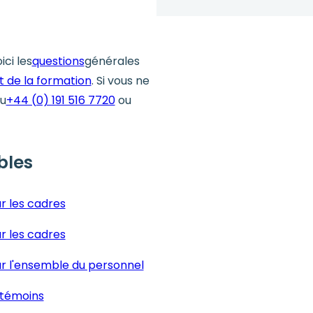
ci les
questions
générales
t de la formation
. Si vous ne
au
+44 (0) 191 516 7720
ou
bles
r les cadres
r les cadres
ur l'ensemble du personnel
 témoins