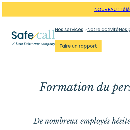
Aller
NOUVEAU : Téléc
directement
au
Nos services
Notre activité
Nos 
contenu
Faire un rapport
Formation du pers
De nombreux employés hésiten