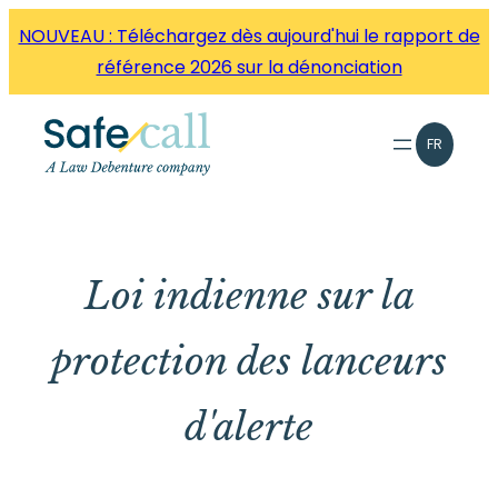
Aller
NOUVEAU : Téléchargez dès aujourd'hui le rapport de
directement
référence 2026 sur la dénonciation
au
contenu
FR
Loi indienne sur la
protection des lanceurs
d'alerte