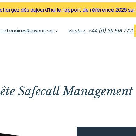
hargez dès aujourd'hui le rapport de référence 2026 sur
partenaires
Ressources
Ventes : +44 (0) 191 516 7720
ête Safecall Management