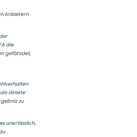
en Anbietern
 der
FA die
on gefährdet,
hlverhalten
als direkte
rgebnis zu
s unerlässlich,
 zu