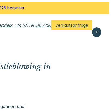
026 herunter
rtrieb: +44 (0) 191 516 7720
Verkaufsanfrage
DE
stleblowing in
egonnen, und