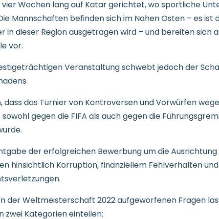
d vier Wochen lang auf Katar gerichtet, wo sportliche Unt
Die Mannschaften befinden sich im Nahen Osten – es ist d
r in dieser Region ausgetragen wird – und bereiten sich a
e vor.
estigeträchtigen Veranstaltung schwebt jedoch der Scha
hadens.
n, dass das Turnier von Kontroversen und Vorwürfen weg
 sowohl gegen die FIFA als auch gegen die Führungsgremi
wurde.
ntgabe der erfolgreichen Bewerbung um die Ausrichtung 
en hinsichtlich Korruption, finanziellem Fehlverhalten und
sverletzungen.
ern der Weltmeisterschaft 2022 aufgeworfenen Fragen las
 zwei Kategorien einteilen: