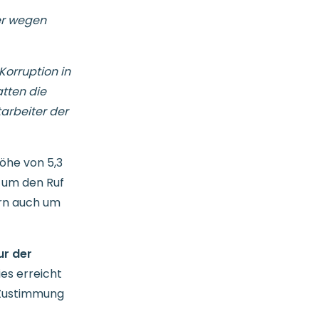
er wegen
Korruption in
tten die
arbeiter der
Höhe von 5,3
, um den Ruf
ern auch um
ur der
ies erreicht
r Zustimmung