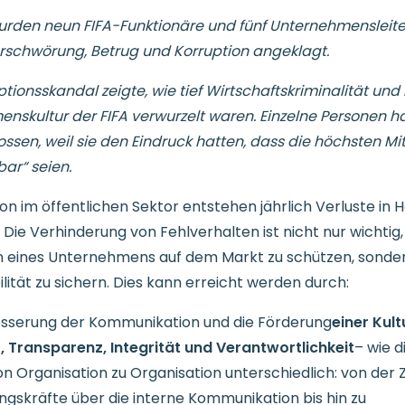
wurden neun FIFA-Funktionäre und fünf Unternehmensleit
rschwörung, Betrug und Korruption angeklagt.
tionsskandal zeigte, wie tief Wirtschaftskriminalität und 
nskultur der FIFA verwurzelt waren. Einzelne Personen ha
ssen, weil sie den Eindruck hatten, dass die höchsten Mit
bar“ seien.
on im öffentlichen Sektor entstehen jährlich Verluste in 
. Die Verhinderung von Fehlverhalten ist nicht nur wichtig
on eines Unternehmens auf dem Markt zu schützen, sond
lität zu sichern. Dies kann erreicht werden durch:
sserung der Kommunikation und die Förderung
einer Kult
, Transparenz, Integrität und Verantwortlichkeit
– wie d
 von Organisation zu Organisation unterschiedlich: von de
ngskräfte über die interne Kommunikation bis hin zu