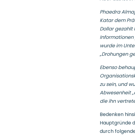
Phaedra Almaji
Katar dem Präs
Dollar gezahlt
Informationen 
wurde im Unte
„Drohungen geg
Ebenso behaupt
Organisations
zu sein, und wu
Abwesenheit „d
die ihn vertret
Bedenken hinsi
Hauptgründe da
durch folgen