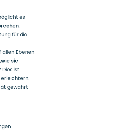
öglicht es
prechen
.
ung für die
uf allen Ebenen
,
wie sie
? Dies ist
erleichtern.
tät gewahrt
ungen