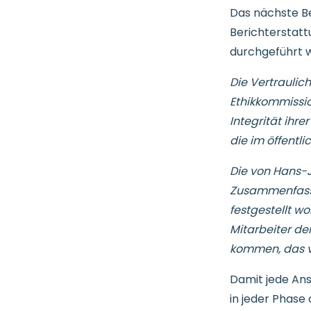
Das nächste Bei
Berichterstatt
durchgeführt 
Die Vertraulich
Ethikkommission
Integrität ihr
die im öffentli
Die von Hans-J
Zusammenfassu
festgestellt wo
Mitarbeiter der
kommen, das vo
Damit jede Ans
in jeder Phase 