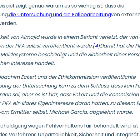
spiel zeigt genau, warum es so wichtig ist, dass die
ung,
die Untersuchung und die Fallbearbeitung
von extern
werden.
keit von Almajid wurde in einem Bericht verletzt, der von
 der FIFA selbst veröffentlicht wurde.
[4]
Damit hat die FI
er Meldesysteme beschädigt und die Sicherheit einer Pers
chen Interesse handelt.
oachim Eckert und der Ethikkommission veröffentlichte
ng der Untersuchung kam zu dem Schluss, dass kein Fe
rden sei, aber es ist klar, dass Eckert und die Kommission 
 FIFA ein klares Eigeninteresse daran hatten, zu diesem E
m Ermittler selbst, Michael Garcia, abgelehnt wurde.
chuldigung wegen Fehlverhaltens fair behandelt wird, ist e
des Verfahrens Unparteilichkeit, Sicherheit und Integrität