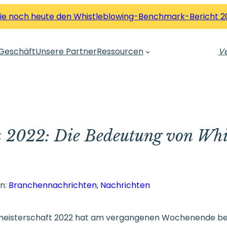
Sie noch heute den Whistleblowing-Benchmark-Bericht 2
Geschäft
Unsere Partner
Ressourcen
Ve
t 2022: Die Bedeutung von Whi
n:
Branchennachrichten
, 
Nachrichten
meisterschaft 2022 hat am vergangenen Wochenende b