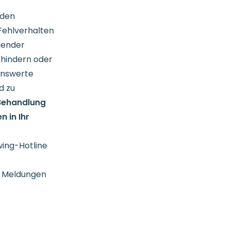
 den
Fehlverhalten
idender
rhindern oder
enswerte
d zu
 Behandlung
 in Ihr
wing-Hotline
e Meldungen