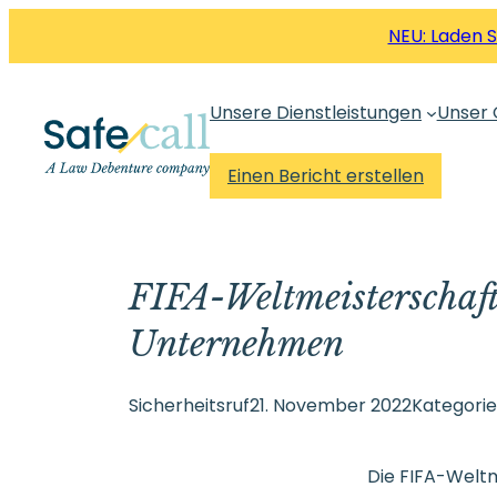
Zum
NEU: Laden 
Inhalt
springen
Unsere Dienstleistungen
Unser 
Einen Bericht erstellen
FIFA-Weltmeisterschaf
Unternehmen
Sicherheitsruf
21. November 2022
Kategorie
Die FIFA-Welt