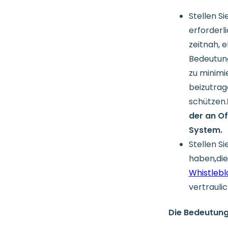
Stellen Si
erforderl
zeitnah, e
Bedeutung
zu minimi
beizutrag
schützen.
der an Of
System.
Stellen Si
haben
,
di
Whistlebl
vertrauli
Die Bedeutung