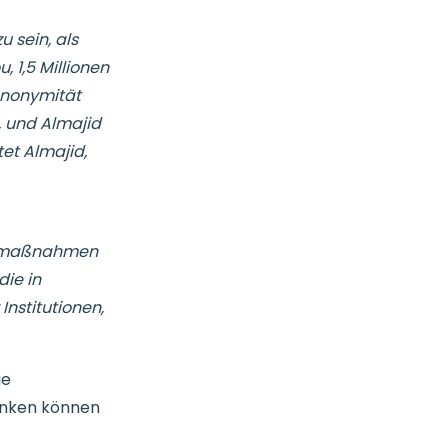
 sein, als
 1,5 Millionen
 Anonymität
, und Almajid
et Almajid,
gsmaßnahmen
die in
nstitutionen,
ie
enken können