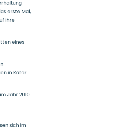
erhaltung
as erste Mal,
uf ihre
tten eines
en
en in Katar
im Jahr 2010
sen sich im