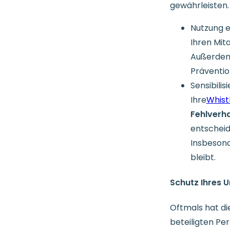
gewährleisten. 
Nutzung e
Ihren Mita
Außerdem
Präventio
Sensibilis
Ihre
Whist
Fehlverha
entscheid
Insbesond
bleibt.
Schutz Ihres 
Oftmals hat di
beteiligten Per