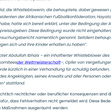
d, die Whistleblowerin, die behauptete, dabei gewesen zu
identen der Afrikanischen Fußballkonföderation, Hayatou,
 habe, hatte sich bereit erklärt, unter der Bedingung der
preiszugeben. Diese Bedingung wurde nicht eingehalten
rsuchungsbericht namentlich genannt. Seitdem behaupt
en sich und ihre Kinder erhalten zu haben”.
et Abdullah Ibhais – ein inhaftierter Whistleblower des
komitees
der Weltmeisterschaft
–, Opfer von Vergeltun
rde kürzlich in einer Verhandlung für schuldig befunden, 
es Angeklagten, seines Anwalts und aller Personen oder I
en“ stattfand.
chtlich rechtlicher oder beruflicher Konsequenzen sind d
für, dass Fehlverhalten nicht gemeldet wird. Diese Bed
de Maßnahmen ausgeräumt werden: