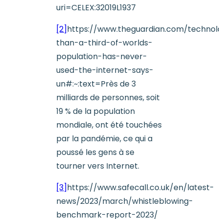
uri=CELEX:32019L1937
[2]
https://www.theguardian.com/techno
than-a-third-of-worlds-
population-has-never-
used-the-internet-says-
un#:~:text=Près de 3
milliards de personnes, soit
19 % de la population
mondiale, ont été touchées
par la pandémie, ce qui a
poussé les gens à se
tourner vers Internet.
[3]
https://www.safecall.co.uk/en/latest-
news/2023/march/whistleblowing-
benchmark-report-2023/