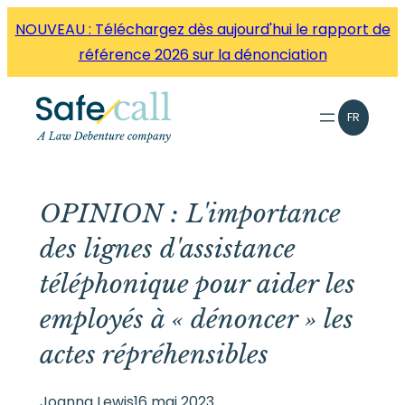
Aller
NOUVEAU : Téléchargez dès aujourd'hui le rapport de
directement
référence 2026 sur la dénonciation
au
contenu
FR
OPINION : L'importance
des lignes d'assistance
téléphonique pour aider les
employés à « dénoncer » les
actes répréhensibles
Joanna Lewis
16 mai 2023