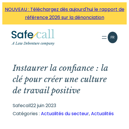
Aller
NOUVEAU : Téléchargez dès aujourd'hui le rapport de
directement
référence 2026 sur la dénonciation
au
contenu
FR
Instaurer la confiance : la
clé pour créer une culture
de travail positive
Safecall
22 juin 2023
Catégories :
Actualités du secteur
, 
Actualités