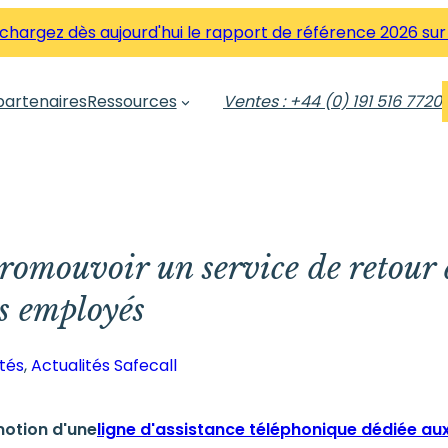
hargez dès aujourd'hui le rapport de référence 2026 sur
partenaires
Ressources
Ventes : +44 (0) 191 516 7720
promouvoir un service de retour
s employés
tés
, 
Actualités Safecall
motion d'une
ligne d'assistance téléphonique dédiée aux