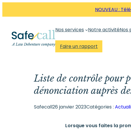
Aller
NOUVEAU : Téléc
directement
au
Nos services
Notre activité
Nos 
contenu
Faire un rapport
Liste de contrôle pour 
dénonciation auprès de
Safecall
26 janvier 2023
Catégories :
Actuali
Lorsque vous faites la pro