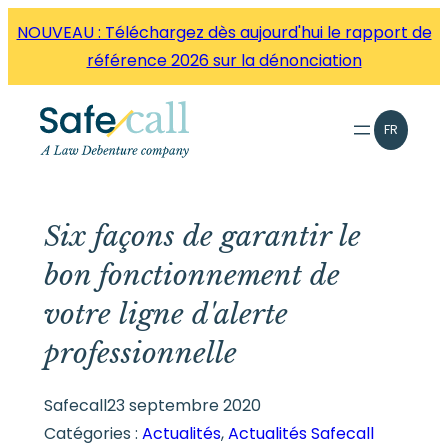
Aller
NOUVEAU : Téléchargez dès aujourd'hui le rapport de
directement
référence 2026 sur la dénonciation
au
contenu
FR
Six façons de garantir le
bon fonctionnement de
votre ligne d'alerte
professionnelle
Safecall
23 septembre 2020
Catégories :
Actualités
, 
Actualités Safecall