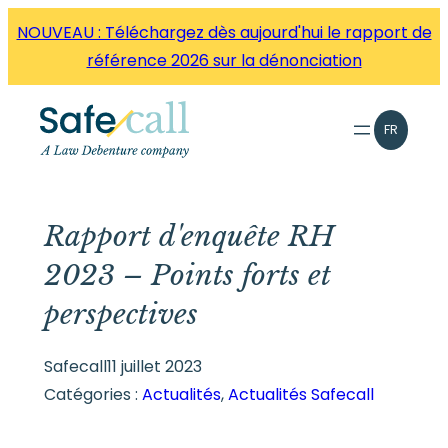
Aller
NOUVEAU : Téléchargez dès aujourd'hui le rapport de
directement
référence 2026 sur la dénonciation
au
contenu
FR
Rapport d'enquête RH
2023 – Points forts et
perspectives
Safecall
11 juillet 2023
Catégories :
Actualités
, 
Actualités Safecall