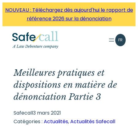
Aller
NOUVEAU : Téléchargez dès aujourd'hui le rapport de
directement
référence 2026 sur la dénonciation
au
contenu
FR
Meilleures pratiques et
dispositions en matière de
dénonciation Partie 3
Safecall
3 mars 2021
Catégories :
Actualités
, 
Actualités Safecall