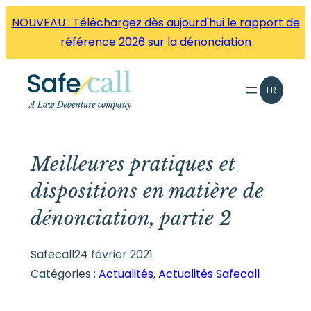
Aller
NOUVEAU : Téléchargez dès aujourd'hui le rapport de
directement
référence 2026 sur la dénonciation
au
contenu
FR
Meilleures pratiques et
dispositions en matière de
dénonciation, partie 2
Safecall
24 février 2021
Catégories :
Actualités
, 
Actualités Safecall