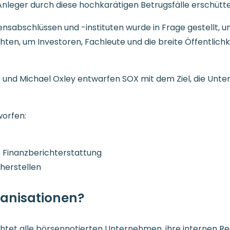
nleger durch diese hochkarätigen Betrugsfälle erschütte
abschlüssen und -instituten wurde in Frage gestellt, und
ten, um Investoren, Fachleute und die breite Öffentlichk
und Michael Oxley entwarfen SOX mit dem Ziel, die Unt
worfen:
r Finanzberichterstattung
herstellen
anisationen?
htet alle börsennotierten Unternehmen, ihre internen Re