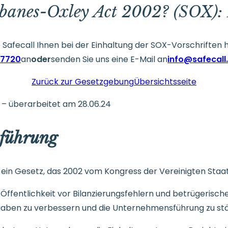
rbanes-Oxley Act 2002? (SOX): 
afecall Ihnen bei der Einhaltung der SOX-Vorschriften he
 7720
an
oder
senden Sie uns eine E-Mail an
info@safecall
Zurück zur Gesetzgebung
Übersichtsseite
d – überarbeitet am 28.06.24
nführung
 ein Gesetz, das 2002 vom Kongress der Vereinigten Sta
Öffentlichkeit vor Bilanzierungsfehlern und betrügerische
aben zu verbessern und die Unternehmensführung zu stä