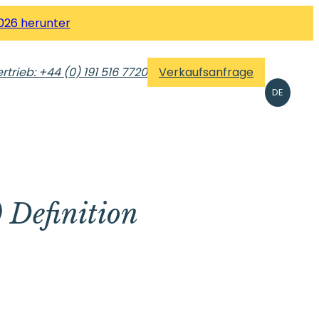
026 herunter
rtrieb: +44 (0) 191 516 7720
Verkaufsanfrage
DE
 Definition