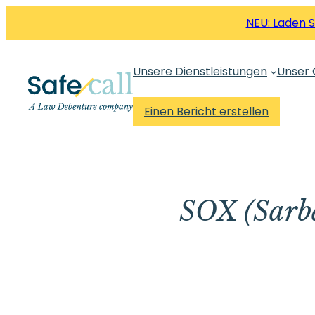
Zum
NEU: Laden 
Inhalt
springen
Unsere Dienstleistungen
Unser 
Einen Bericht erstellen
SOX (Sarba