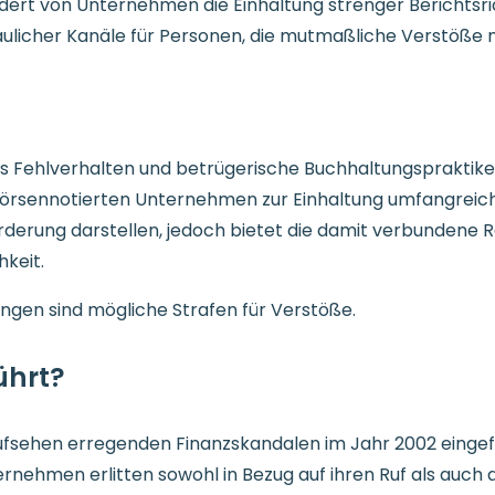
ert von Unternehmen die Einhaltung strenger Berichtsrich
traulicher Kanäle für Personen, die mutmaßliche Verstöß
es Fehlverhalten und betrügerische Buchhaltungspraktiken
le börsennotierten Unternehmen zur Einhaltung umfangreic
derung darstellen, jedoch bietet die damit verbundene Re
hkeit.
ungen sind mögliche Strafen für Verstöße.
ührt?
ufsehen erregenden Finanzskandalen im Jahr 2002 eingef
ehmen erlitten sowohl in Bezug auf ihren Ruf als auch au