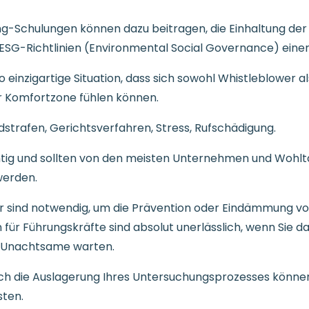
ng-Schulungen können dazu beitragen, die Einhaltung 
e ESG-Richtlinien (Environmental Social Governance) einer
o einzigartige Situation, dass sich sowohl Whistleblower 
r Komfortzone fühlen können.
strafen, Gerichtsverfahren, Stress, Rufschädigung.
tig und sollten von den meisten Unternehmen und Wohltä
werden.
r sind notwendig, um die Prävention oder Eindämmung vo
ür Führungskräfte sind absolut unerlässlich, wenn Sie das 
uf Unachtsame warten.
ch die Auslagerung Ihres Untersuchungsprozesses können S
sten.