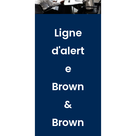
Ligne
d'alert
e
Brown
&
Brown