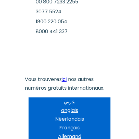
00 800 7233 2255
3077 5524
1800 220 054
8000 441 337
Vous trouverez
ici
nos autres
numéros gratuits internationaux.
عربي
anglais
Néerlandais
Français
Allemand