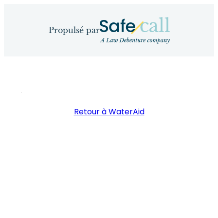
Aller
directement
Propulsé par
au
contenu
Retour à WaterAid